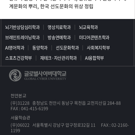
계문화의 뿌리, 한국 선도문화의 위상 정립
>>>>>>>>>>>>>>>>>
뇌기반상담심리학과
명상치료학과
뇌교육학과
브레인트레이닝학과
방송연예학과
미디어콘텐츠학과
AI영어학과
동양학과
선도문화학과
사회복지학부
스포츠건강학부
재테크·자산관리학과
AI융합학부
천안본교
(우)31228 충청남도 천안시 동남구 목천읍 교천지산길 284-88
FAX : 041-415-6199
서울학습관
(우)06022 서울특별시 강남구 압구정로32길 11 FAX : 02-2160-
1199