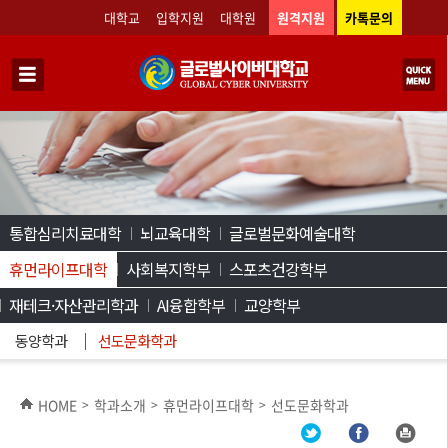
대학교
입학지원
대학원
원격지원
카톡문의
통합심리치료대학
뇌교육대학
글로벌문화예술대학
휴먼라이프대학
사회복지학부
스포츠건강학부
재테크·자산관리학과
AI융합학부
교양학부
동양학과
선도문화학과
HOME
학과소개
휴먼라이프대학
선도문화학과
>
>
>