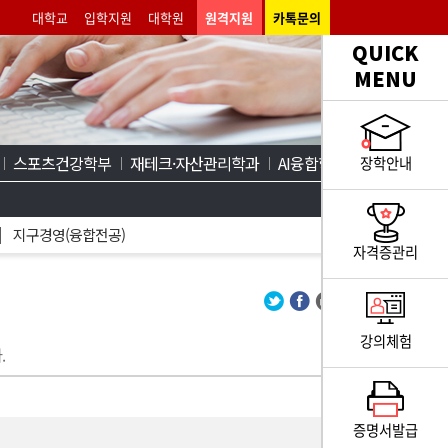
대학교
입학지원
대학원
원격지원
카톡문의
QUICK
MENU
스포츠건강학부
재테크·자산관리학과
AI융합학부
장학안내
지구경영(융합전공)
자격증관리
강의체험
.
증명서발급