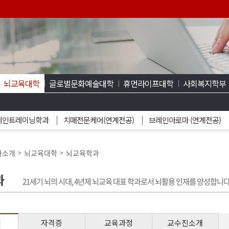
뇌교육대학
글로벌문화예술대학
휴먼라이프대학
사회복지학부
레인트레이닝학과
치매전문케어(연계전공)
브레인아로마 (연계전공)
과소개
뇌교육대학
뇌교육학과
>
>
과
21세기 뇌의 시대, 4년제 뇌교육 대표 학과로서 뇌활용 인재를 양성합니다
개
자격증
교육과정
교수진소개