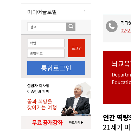
미디어글로벌
학과
02-2
로그인
뇌교육
통합로그인
Departme
Educati
설립자 이사장
이승헌과 함께
꿈과 희망을
찾아가는 여행
인간 역량의
21세기 