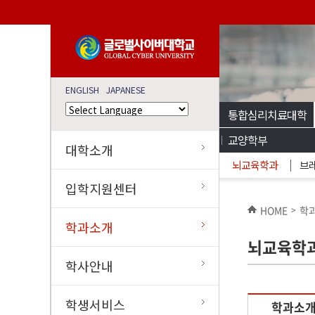
ENGLISH
JAPANESE
통합심리치료대학
교양학부
대학소개
뇌교육학과
브
입학지원센터
HOME
학
>
학과소개
뇌교육학
학사안내
학생서비스
학과소