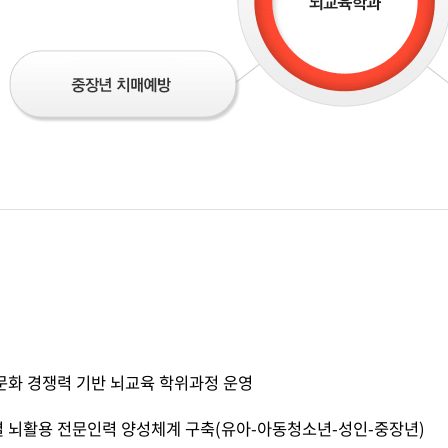
문화 경쟁력 기반 뇌교육 학위과정 운영
 뇌활용 전문인력 양성체계 구축(유아-아동청소년-성인-중장년)