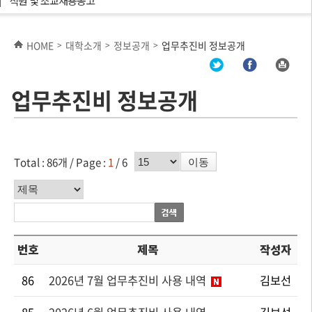
직원 및 조교채용공고
HOME
대학소개
정보공개
업무추진비 정보공개
>
>
>
업무추진비 정보공개
페이지수 선택
Total : 86개 /
Page :
1
/ 6
이동
분류기준
번호
제목
작성자
86
2026년 7월 업무추진비 사용 내역
김보선