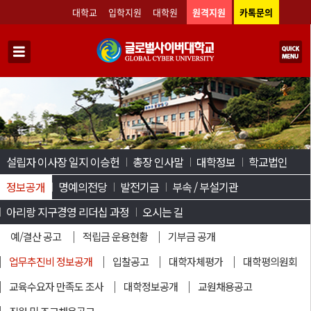
대학교
입학지원
대학원
원격지원
카톡문의
설립자 이사장 일지 이승헌
총장 인사말
대학정보
학교법인
정보공개
명예의전당
발전기금
부속 / 부설기관
아리랑 지구경영 리더십 과정
오시는 길
예/결산 공고
적립금 운용현황
기부금 공개
업무추진비 정보공개
입찰공고
대학자체평가
대학평의원회
교육수요자 만족도 조사
대학정보공개
교원채용공고