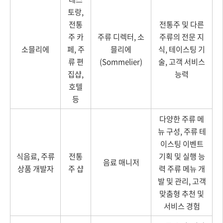
토랑,
전통
전통주 및 다른
주 카
주류 디렉터, 소
주류의 전문 지
소믈리에
페, 주
믈리에
식, 테이스팅 기
류 편
(Sommelier)
술, 고객 서비스
집샵,
능력
호텔
등
다양한 주류 메
뉴 구성, 주류 테
이스팅 이벤트
식음료, 주류
전통
기획 및 실행 능
음료 매니저
상품 개발자
주 샵
력 주류 메뉴 개
발 및 관리, 고객
맞춤형 추천 및
서비스 경험