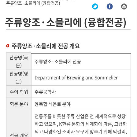
주류양조·소믈리에 (융합전공)
주류양조·소믈리에 (융합전공)
주류양조·소믈리에 전공 개요
전공명(국
주류양조·소믈리에 전공
문)
전공명(영
Department of Brewing and Sommelier
문)
수여 학위
주류공학사
학문 분야
융복합 식음료 분야
전통주를 비롯한 주류 산업은 전 세계적으로 성장
하고 있으며, K한류 문화의 세계화에 따른, 고급화
되고 다양화된 소비자 요구에 맞추기 위해 막걸리,
전공 개요