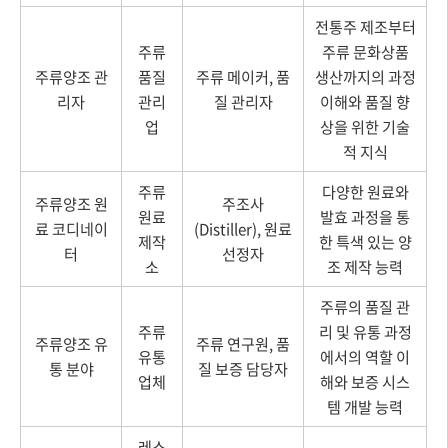
전통주 제조부터
주류
주류 문화상품
주류양조 관
품질
주류 메이커, 품
생산까지의 과정
리자
관리
질 관리자
이해와 품질 향
업
상을 위한 기술
적 지식
주류
다양한 원료와
주류양조 원
주조사
원료
발효 과정을 통
료 코디네이
(Distiller), 원료
제작
한 특색 있는 양
터
선정자
소
조 제작 능력
주류의 품질 관
주류
리 및 유통 과정
주류양조 유
주류 연구원, 품
유통
에서의 역할 이
통 분야
질 보증 담당자
업체
해와 보증 시스
템 개발 능력
레스