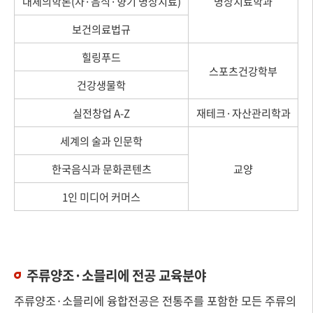
대체의학론(차·음식·향기 명상치료)
명상치료학과
보건의료법규
힐링푸드
스포츠건강학부
건강생물학
실전창업 A-Z
재테크·자산관리학과
세계의 술과 인문학
한국음식과 문화콘텐츠
교양
1인 미디어 커머스
주류양조·소믈리에 전공 교육분야
주류양조·소믈리에 융합전공은 전통주를 포함한 모든 주류의