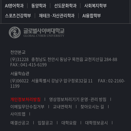
AI영어학과
동양학과
선도문화학과
사회복지학부
스포츠건강학부
재테크·자산관리학과
AI융합학부
천안본교
(우)31228 충청남도 천안시 동남구 목천읍 교천지산길 284-88
FAX : 041-415-6199
서울학습관
(우)06022 서울특별시 강남구 압구정로32길 11 FAX : 02-2160-
1199
개인정보처리방침
영상정보처리기기 운영·관리 방침
이메일무단수집거부
교내연락처
찾아오시는 길
사이트맵
예결산공고
입찰공고
대학요람
대학정보공시