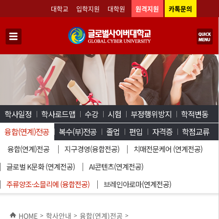
대학교
입학지원
대학원
원격지원
카톡문의
학사일정
학사로드맵
수강
시험
부정행위방지
학적변동
융합(연계)전공
복수(부)전공
졸업
편입
자격증
학점교류
융합(연계)전공
지구경영(융합전공)
치매전문케어 (연계전공)
글로벌 K문화 (연계전공)
AI콘텐츠(연계전공)
주류양조·소믈리에 (융합전공)
브레인아로마(연계전공)
HOME
학사안내
융합(연계)전공
>
>
>