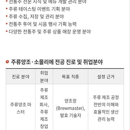
전통주 전문 지식 및 메뉴 개발 관리 분야
주류 테이스팅 이벤트 기획 분야
주류 수집, 저장 및 관리 분야
전통주 투어 및 시음 행사 기획 능력
다양한 전통주 및 주류 상품 매장 운영 분야
주류양조·소믈리에 전공 진로 및 취업분야
취업
진로 분야
목표 직종
설정 근거
분야
주류
제조
주류 제조 공정
양조장
주류양조 마
회사,
전반의 이해와
(Brewmaster),
스터
주류
효율적인 생산
발효 기술자
제조
관리 능력
창업