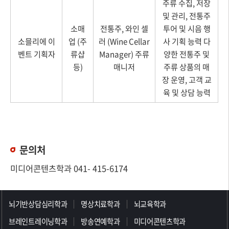
주류 수집, 저장
및 관리, 전통주
소매
전통주, 와인 셀
투어 및 시음 행
소믈리에 이
업 (주
러 (Wine Cellar
사 기획 능력 다
벤트 기획자
류샵
Manager) 주류
양한 전통주 및
등)
매니저
주류 상품의 매
장 운영, 고객 교
육 및 상담 능력
문의처
미디어콘텐츠학과 041- 415-6174
>>>>>>>>>>>>>>>>>
뇌기반상담심리학과
명상치료학과
뇌교육학과
브레인트레이닝학과
방송연예학과
미디어콘텐츠학과