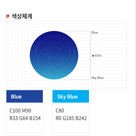
색상체계
Blue
Sky Blue
C100 M90
C80
R33 G64 B154
R0 G185 B242