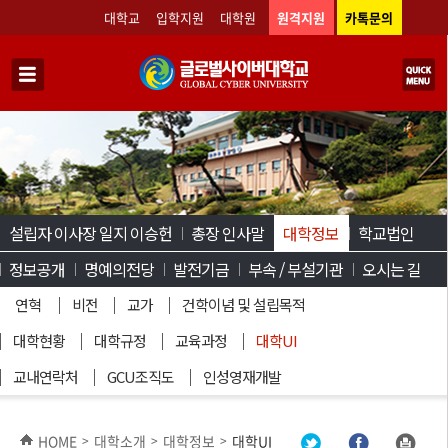
대학교
입학지원
대학원
원격지원
카톡문의
설립자 이사장 일지 이승헌
총장 인사말
대학정보
학교법인
정보공개
명예의전당
발전기금
부속 / 부설기관
오시는 길
연혁
비전
교가
건학이념 및 설립목적
대학현황
대학규정
교육과정
대학UI
교내연락처
GCU조직도
인성영재개발
HOME
대학소개
대학정보
대학UI
>
>
>