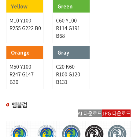
Yellow
Green
M10 Y100
C60 Y100
R255 G222 B0
R114 G191
B68
Orange
Gray
M50 Y100
C20 K60
R247 G147
R100 G120
B30
B131
엠블럼
AI 다운로드
JPG 다운로드