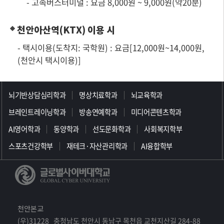
- 고속버스터미널 : 요금 8,000원 ~ 9,000원(약20분)
천안아산역(KTX) 이용 시
- 택시이용(도착지: 국학원) : 요금[12,000원~14,000원,
(천안시 택시이용)]
>>>>>>>>>>>>>>>>>
뇌기반상담심리학과
명상치료학과
뇌교육학과
브레인트레이닝학과
방송연예학과
미디어콘텐츠학과
AI영어학과
동양학과
선도문화학과
사회복지학부
스포츠건강학부
재테크·자산관리학과
AI융합학부
천안본교
(우)31228 충청남도 천안시 동남구 목천읍 교천지산길 284-88