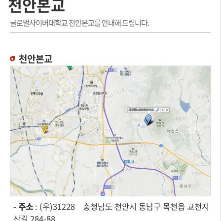
천안본교
글로벌사이버대학교 천안본교를 안내해 드립니다.
천안본교
-
주소
: (우)31228 충청남도 천안시 동남구 목천읍 교천지
산길 284-88