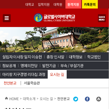
대학교
입학지원
대학원
원격지원
카톡문의
설립자 이사장 일지 이승헌
총장 인사말
대학정보
학교법인
정보공개
명예의전당
발전기금
부속 / 부설기관
아리랑 지구경영 리더십 과정
오시는 길
천안본교
서울학습관
HOME
대학소개
오시는 길
천안본교
>
>
>