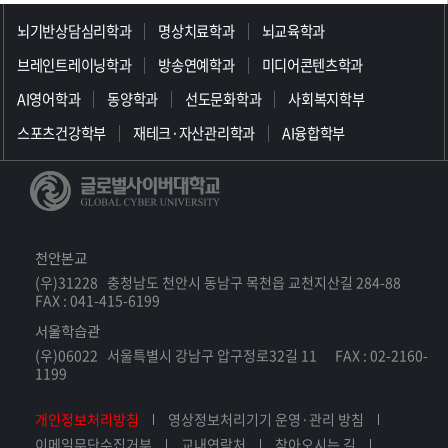
>>>>>>>>>>>>>>>>>
뇌기반상담심리학과
명상치료학과
뇌교육학과
브레인트레이닝학과
방송연예학과
미디어콘텐츠학과
AI영어학과
동양학과
선도문화학과
사회복지학부
스포츠건강학부
재테크·자산관리학과
AI융합학부
천안본교
(우)31228 충청남도 천안시 동남구 목천읍 교천지산길 284-88
FAX : 041-415-6199
서울학습관
(우)06022 서울특별시 강남구 압구정로32길 11 FAX : 02-2160-
1199
개인정보처리방침
영상정보처리기기 운영·관리 방침
이메일무단수집거부
교내연락처
찾아오시는 길