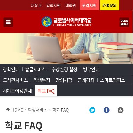
대학교
입학지원
대학원
원격지원
카톡문의
장학안내
발급서비스
수강환경 설정
병무안내
도서관서비스
학생복지
강의체험
공개강좌
스마트캠퍼스
사이트이용안내
학교 FAQ
HOME
학생서비스
학교 FAQ
>
>
학교 FAQ