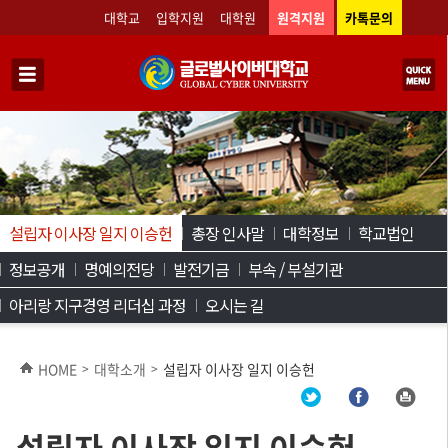
대학교
입학지원
대학원
원격지원
카톡문의
설립자 이사장 일지 이승헌
총장 인사말
대학정보
학교법인
정보공개
명예의전당
발전기금
부속 / 부설기관
아리랑 지구경영 리더십 과정
오시는 길
HOME
대학소개
설립자 이사장 일지 이승헌
>
>
설립자 이사장 일지 이승헌