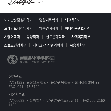
>>>>>>>>>>>>>>>>>
뇌기반상담심리학과
명상치료학과
뇌교육학과
브레인트레이닝학과
방송연예학과
미디어콘텐츠학과
AI영어학과
동양학과
선도문화학과
사회복지학부
스포츠건강학부
재테크·자산관리학과
AI융합학부
천안본교
(우)31228 충청남도 천안시 동남구 목천읍 교천지산길 284-88
FAX : 041-415-6199
서울학습관
(우)06022 서울특별시 강남구 압구정로32길 11 FAX : 02-2160-
1199