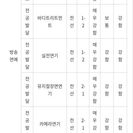
전
매
공
바디트리트먼
전
1-
우
보
강
발
트
선
2
강
통
함
달
함
전
매
방송
공
전
1-
우
강
강
실전연기
연예
발
선
2
강
함
함
달
함
전
매
공
뮤지컬장면연
전
2-
우
강
강
발
기
선
1
강
함
함
달
함
전
매
공
전
2-
우
강
강
카메라연기
발
선
1
강
함
함