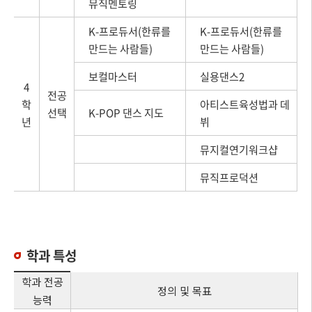
뮤직멘토링
K-프로듀서(한류를
K-프로듀서(한류를
만드는 사람들)
만드는 사람들)
보컬마스터
실용댄스2
4
전공
학
아티스트육성법과 데
선택
K-POP 댄스 지도
년
뷔
뮤지컬연기워크샵
뮤직프로덕션
학과 특성
학과 전공
정의 및 목표
능력