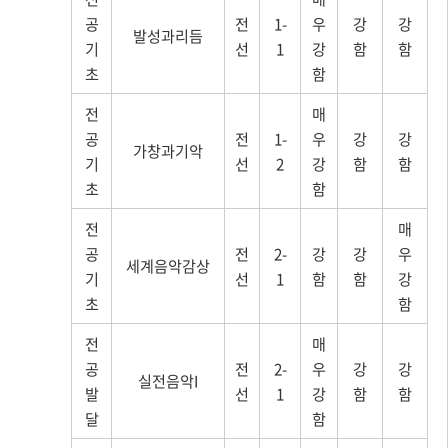
공
전
1-
우
강
강
발성과리듬
기
선
1
강
함
함
초
함
전
매
공
전
1-
우
강
강
가창과기악
기
선
2
강
함
함
초
함
전
매
공
전
2-
강
강
우
세계음악감상
기
선
1
함
함
강
초
함
전
매
공
전
2-
우
강
강
실전음악I
발
선
1
강
함
함
달
함