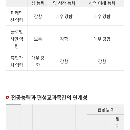
심 능력
및 창작 능력
산업 이해 능력
미래혁
강함
매우 강함
매우 강함
신 역량
글로벌
시민 역
보통
강함
매우 강함
량
휴먼가
매우 강
강함
강함
치 역량
함
전공능력과 편성교과목간의 연계성
전공능력
창
의