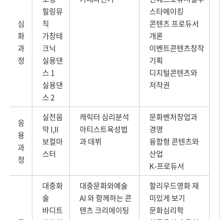
힐링뮤
스타메이킹
심
직
콘텐츠 프로듀서
화
가창테
개론
과
크닉
이벤트콘텐츠창작
정
실용댄
기획
스 1
디지털콘텐츠와
실용댄
저작권
스 2
실전음
캐릭터 심리분석
문화벤처창업과
응
악 I,II
아티스트육성법
경영
용
보컬마
과 데뷔
융합형 콘텐츠와
과
스터
산업
정
K-프로듀서
대중화
대중문화와예술
할리우드영화 재
술
AI 와 함께하는 콘
미있게 보기
바디트
텐츠 크리에이팅
문화심리학