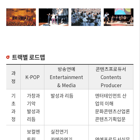
트랙별 로드맵
방송연예
콘텐츠프로듀서
과
K-POP
Entertainment
Contents
정
& Media
Producer
기
가창과
발성과 리듬
엔터테인먼트 산
초
기악
업의 이해
과
발성과
문화콘텐츠산업론
정
리듬
콘텐츠기획입문
보컬멘
실전연기
토링
카메라연기
연예프로듀서실무