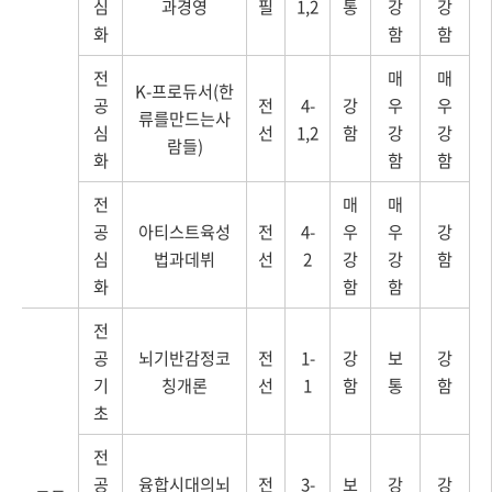
심
과경영
필
1,2
통
강
강
화
함
함
전
매
매
K-프로듀서(한
공
전
4-
강
우
우
류를만드는사
심
선
1,2
함
강
강
람들)
화
함
함
전
매
매
공
아티스트육성
전
4-
우
우
강
심
법과데뷔
선
2
강
강
함
화
함
함
전
공
뇌기반감정코
전
1-
강
보
강
기
칭개론
선
1
함
통
함
초
전
공
융합시대의뇌
전
3-
보
강
강