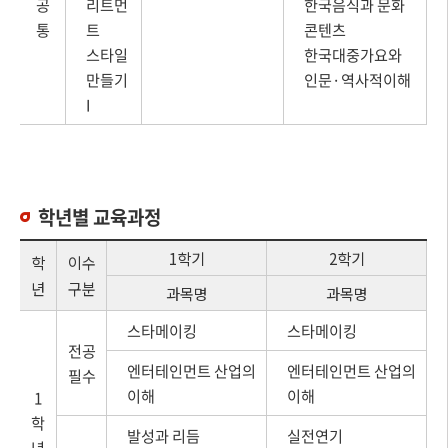
공
리트먼
한국음식과 문화
통
트
콘텐츠
스타일
한국대중가요와
만들기
인문·역사적이해
I
학년별 교육과정
1학기
2학기
학
이수
년
구분
과목명
과목명
스타메이킹
스타메이킹
전공
엔터테인먼트 산업의
엔터테인먼트 산업의
필수
이해
이해
1
학
발성과 리듬
실전연기
년