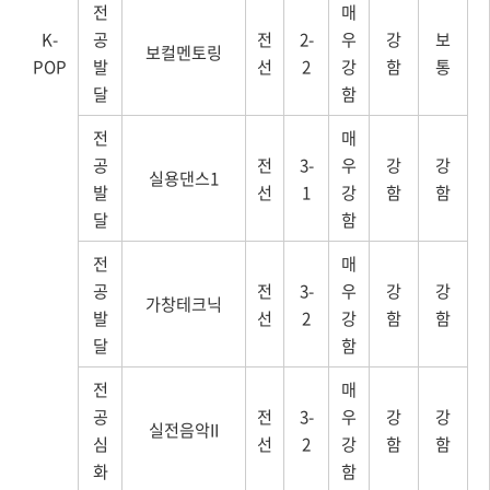
전
매
K-
공
전
2-
우
강
보
보컬멘토링
POP
발
선
2
강
함
통
달
함
전
매
공
전
3-
우
강
강
실용댄스1
발
선
1
강
함
함
달
함
전
매
공
전
3-
우
강
강
가창테크닉
발
선
2
강
함
함
달
함
전
매
공
전
3-
우
강
강
실전음악II
심
선
2
강
함
함
화
함