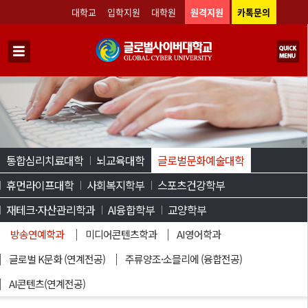
대학교
입학지원
대학원
원격지원
카톡문의
통합심리치료대학
뇌교육대학
글로벌문화예술대학
휴먼라이프대학
사회복지학부
스포츠건강학부
재테크·자산관리학과
AI융합학부
교양학부
방송연예학과
미디어콘텐츠학과
AI영어학과
글로벌 K문화 (연계전공)
주류양조·소믈리에 (융합전공)
AI콘텐츠(연계전공)