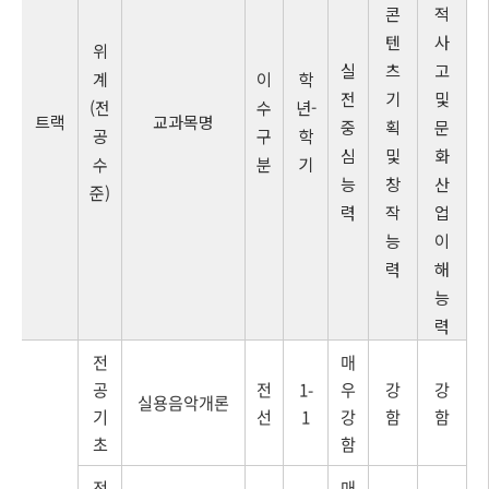
콘
적
텐
사
위
실
츠
고
계
이
학
전
기
및
(전
수
년-
트랙
교과목명
중
획
문
공
구
학
심
및
화
수
분
기
능
창
산
준)
력
작
업
능
이
력
해
능
력
전
매
공
전
1-
우
강
강
실용음악개론
기
선
1
강
함
함
초
함
전
매