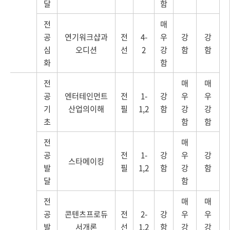
달
함
전
매
공
연기워크샵과
전
4-
우
강
강
심
오디션
선
2
강
함
함
화
함
전
매
매
공
엔터테인먼트
전
1-
강
우
우
기
산업의이해
필
1,2
함
강
강
초
함
함
전
매
공
전
1-
강
우
강
스타메이킹
발
필
1,2
함
강
함
달
함
전
매
매
공
콘텐츠프로듀
전
2-
강
우
우
발
서개론
선
1,2
함
강
강