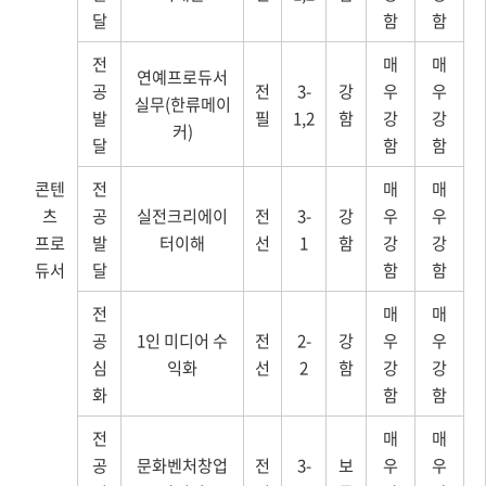
달
함
함
전
매
매
연예프로듀서
공
전
3-
강
우
우
실무(한류메이
발
필
1,2
함
강
강
커)
달
함
함
콘텐
전
매
매
츠
공
실전크리에이
전
3-
강
우
우
프로
발
터이해
선
1
함
강
강
듀서
달
함
함
전
매
매
공
1인 미디어 수
전
2-
강
우
우
심
익화
선
2
함
강
강
화
함
함
전
매
매
공
문화벤처창업
전
3-
보
우
우