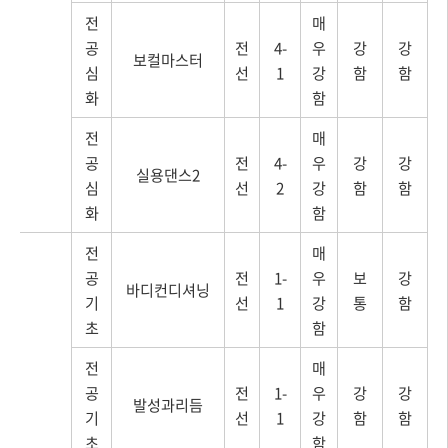
전
매
공
전
4-
우
강
강
보컬마스터
심
선
1
강
함
함
화
함
전
매
공
전
4-
우
강
강
실용댄스2
심
선
2
강
함
함
화
함
전
매
공
전
1-
우
보
강
바디컨디셔닝
기
선
1
강
통
함
초
함
전
매
공
전
1-
우
강
강
발성과리듬
기
선
1
강
함
함
초
함