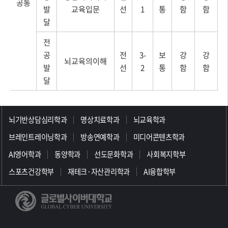
공통
발
교육입문
선
1
통
함
함
달
전
공
전
3-
보
강
강
뇌교육의이해
발
선
2
통
함
함
달
>>>>>>>>>>>>>>>>>
뇌기반상담심리학과
명상치료학과
뇌교육학과
브레인트레이닝학과
방송연예학과
미디어콘텐츠학과
AI영어학과
동양학과
선도문화학과
사회복지학부
스포츠건강학부
재테크·자산관리학과
AI융합학부