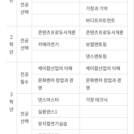
전공
가창과 기악
선택
바디트리트먼트
콘텐츠프로듀서개론
콘텐츠프로듀서개론
2
전공
학
카메라연기
보컬멘토링
선택
년
댄스멘토링
케이팝산업의 이해
케이팝산업의 이해
전공
문화벤처 창업과 경
문화벤처 창업과 경
필수
영
영
3
댄스마스터
가창 테크닉
학
년
실용댄스1
전공
선택
뮤지컬연기실습