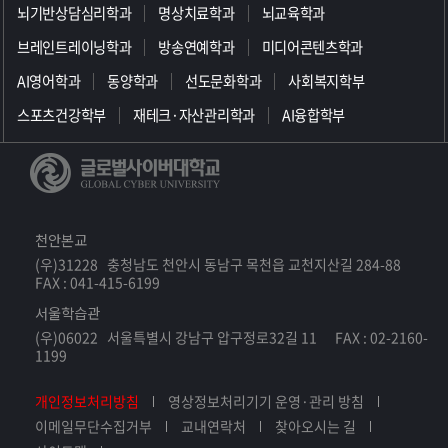
뇌기반상담심리학과
명상치료학과
뇌교육학과
브레인트레이닝학과
방송연예학과
미디어콘텐츠학과
AI영어학과
동양학과
선도문화학과
사회복지학부
스포츠건강학부
재테크·자산관리학과
AI융합학부
천안본교
(우)31228 충청남도 천안시 동남구 목천읍 교천지산길 284-88
FAX : 041-415-6199
서울학습관
(우)06022 서울특별시 강남구 압구정로32길 11 FAX : 02-2160-
1199
개인정보처리방침
영상정보처리기기 운영·관리 방침
이메일무단수집거부
교내연락처
찾아오시는 길