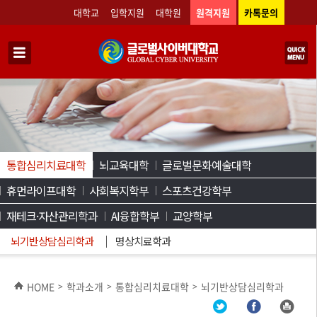
대학교
입학지원
대학원
원격지원
카톡문의
통합심리치료대학
뇌교육대학
글로벌문화예술대학
휴먼라이프대학
사회복지학부
스포츠건강학부
재테크·자산관리학과
AI융합학부
교양학부
뇌기반상담심리학과
명상치료학과
HOME
학과소개
통합심리치료대학
뇌기반상담심리학과
>
>
>